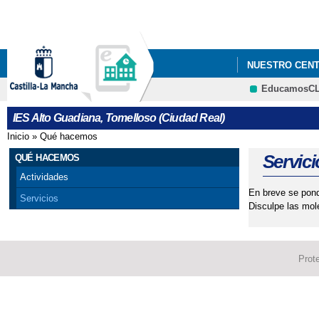
NUESTRO CEN
EducamosC
IES Alto Guadiana, Tomelloso (Ciudad Real)
Inicio
»
Qué hacemos
Se encuentra usted aquí
Servici
QUÉ HACEMOS
Actividades
En breve se pondr
Servicios
Disculpe las mol
Prot