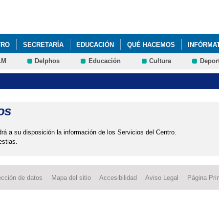
Pasar al
contenido
principal
TRO
SECRETARÍA
EDUCACIÓN
QUÉ HACEMOS
INFÓRMA
LM
Delphos
Educación
Cultura
Depor
os
á a su disposición la información de los Servicios del Centro.
estias.
ección de datos
Mapa del sitio
Accesibilidad
Aviso Legal
Página Prin